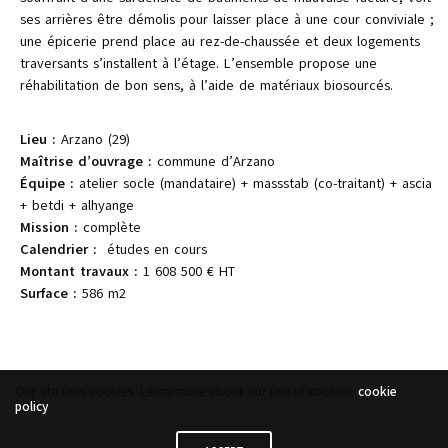
ses arrières être démolis pour laisser place à une cour conviviale ;
une épicerie prend place au rez-de-chaussée et deux logements
traversants s’installent à l’étage. L’ensemble propose une
réhabilitation de bon sens, à l’aide de matériaux biosourcés.
Lieu :
Arzano (29)
Maîtrise d’ouvrage :
commune d’Arzano
Équipe :
atelier socle (mandataire) + massstab (co-traitant) + ascia
+ betdi + alhyange
Mission :
complète
Calendrier :
études en cours
Montant travaux :
1 608 500 € HT
Surface :
586 m2
Our site uses cookies. Learn more about our use of cookies:
cookie
policy
12 rue de l'échappée, 44200 Nantes
bonjour@socleatelier.fr